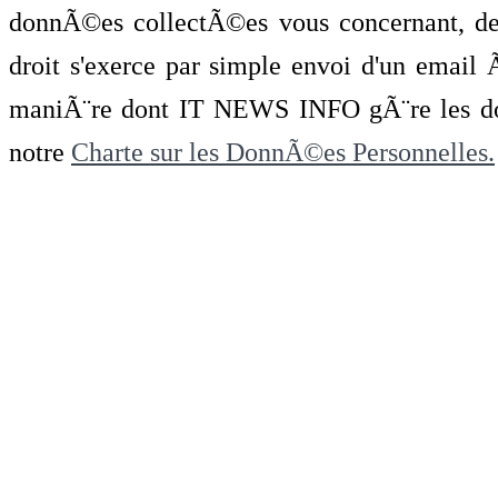
donnÃ©es collectÃ©es vous concernant, de 
droit s'exerce par simple envoi d'un emai
maniÃ¨re dont IT NEWS INFO gÃ¨re les do
notre
Charte sur les DonnÃ©es Personnelles.