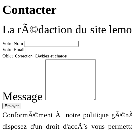
Contacter
La rÃ©daction du site lemo
Votre Nom
Votre Email
Objet
Message
ConformÃ©ment Ã notre politique gÃ©nÃ©
disposez d'un droit d'accÃ¨s vous perme