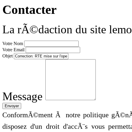
Contacter
La rÃ©daction du site lemo
Votre Nom
Votre Email
Objet
Message
ConformÃ©ment Ã notre politique gÃ©nÃ©
disposez d'un droit d'accÃ¨s vous perme