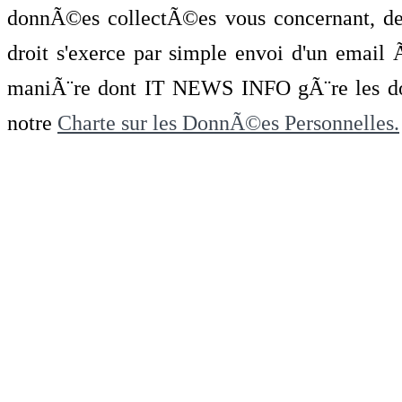
donnÃ©es collectÃ©es vous concernant, de 
droit s'exerce par simple envoi d'un emai
maniÃ¨re dont IT NEWS INFO gÃ¨re les do
notre
Charte sur les DonnÃ©es Personnelles.