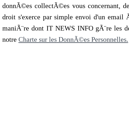
donnÃ©es collectÃ©es vous concernant, de 
droit s'exerce par simple envoi d'un emai
maniÃ¨re dont IT NEWS INFO gÃ¨re les do
notre
Charte sur les DonnÃ©es Personnelles.