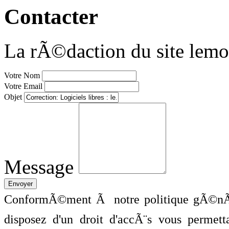
Contacter
La rÃ©daction du site lemo
Votre Nom
Votre Email
Objet
Message
ConformÃ©ment Ã notre politique gÃ©nÃ©
disposez d'un droit d'accÃ¨s vous perme