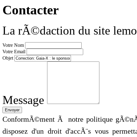
Contacter
La rÃ©daction du site lemo
Votre Nom
Votre Email
Objet
Message
ConformÃ©ment Ã notre politique gÃ©nÃ©
disposez d'un droit d'accÃ¨s vous perme