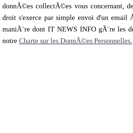
donnÃ©es collectÃ©es vous concernant, de 
droit s'exerce par simple envoi d'un emai
maniÃ¨re dont IT NEWS INFO gÃ¨re les do
notre
Charte sur les DonnÃ©es Personnelles.