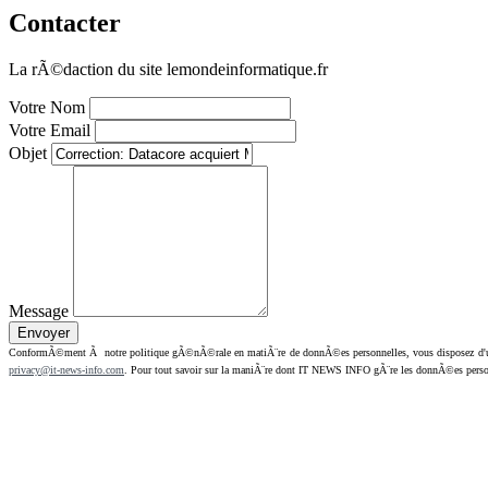
Contacter
La rÃ©daction du site lemondeinformatique.fr
Votre Nom
Votre Email
Objet
Message
ConformÃ©ment Ã notre politique gÃ©nÃ©rale en matiÃ¨re de donnÃ©es personnelles, vous disposez d'un dr
privacy@it-news-info.com
. Pour tout savoir sur la maniÃ¨re dont IT NEWS INFO gÃ¨re les donnÃ©es perso