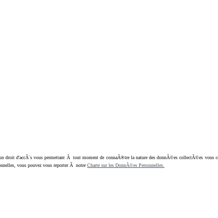
oit d'accÃ¨s vous permettant Ã tout moment de connaÃ®tre la nature des donnÃ©es collectÃ©es vous concern
nnelles, vous pouvez vous reporter Ã notre
Charte sur les DonnÃ©es Personnelles.