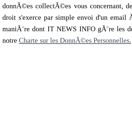
donnÃ©es collectÃ©es vous concernant, de 
droit s'exerce par simple envoi d'un emai
maniÃ¨re dont IT NEWS INFO gÃ¨re les do
notre
Charte sur les DonnÃ©es Personnelles.