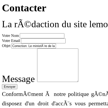
Contacter
La rÃ©daction du site lemo
Votre Nom
Votre Email
Objet
Message
ConformÃ©ment Ã notre politique gÃ©nÃ©
disposez d'un droit d'accÃ¨s vous perme