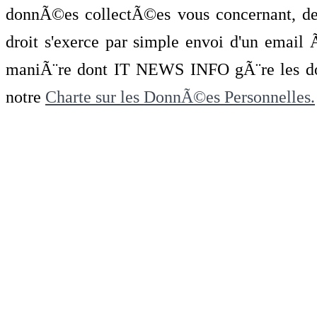
donnÃ©es collectÃ©es vous concernant, de 
droit s'exerce par simple envoi d'un emai
maniÃ¨re dont IT NEWS INFO gÃ¨re les do
notre
Charte sur les DonnÃ©es Personnelles.