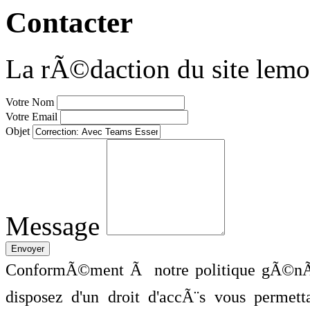
Contacter
La rÃ©daction du site lemo
Votre Nom
Votre Email
Objet
Message
ConformÃ©ment Ã notre politique gÃ©nÃ©
disposez d'un droit d'accÃ¨s vous perme