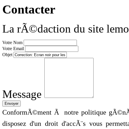
Contacter
La rÃ©daction du site lemo
Votre Nom
Votre Email
Objet
Message
ConformÃ©ment Ã notre politique gÃ©nÃ©
disposez d'un droit d'accÃ¨s vous perme