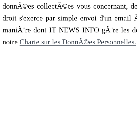
donnÃ©es collectÃ©es vous concernant, de 
droit s'exerce par simple envoi d'un emai
maniÃ¨re dont IT NEWS INFO gÃ¨re les do
notre
Charte sur les DonnÃ©es Personnelles.