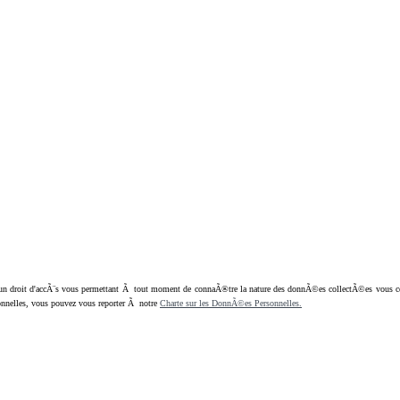
oit d'accÃ¨s vous permettant Ã tout moment de connaÃ®tre la nature des donnÃ©es collectÃ©es vous concern
nnelles, vous pouvez vous reporter Ã notre
Charte sur les DonnÃ©es Personnelles.