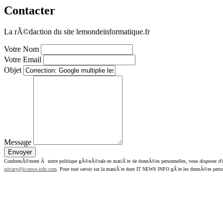
Contacter
La rÃ©daction du site lemondeinformatique.fr
Votre Nom
Votre Email
Objet
Message
ConformÃ©ment Ã notre politique gÃ©nÃ©rale en matiÃ¨re de donnÃ©es personnelles, vous disposez d'un dr
privacy@it-news-info.com
. Pour tout savoir sur la maniÃ¨re dont IT NEWS INFO gÃ¨re les donnÃ©es perso