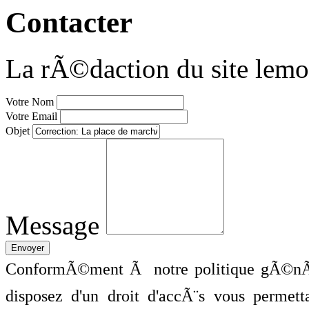
Contacter
La rÃ©daction du site lemo
Votre Nom
Votre Email
Objet
Message
ConformÃ©ment Ã notre politique gÃ©nÃ©
disposez d'un droit d'accÃ¨s vous perme