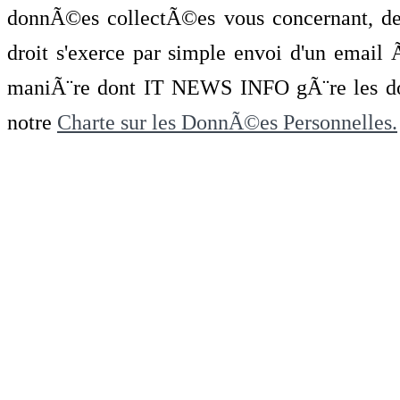
donnÃ©es collectÃ©es vous concernant, de 
droit s'exerce par simple envoi d'un emai
maniÃ¨re dont IT NEWS INFO gÃ¨re les do
notre
Charte sur les DonnÃ©es Personnelles.