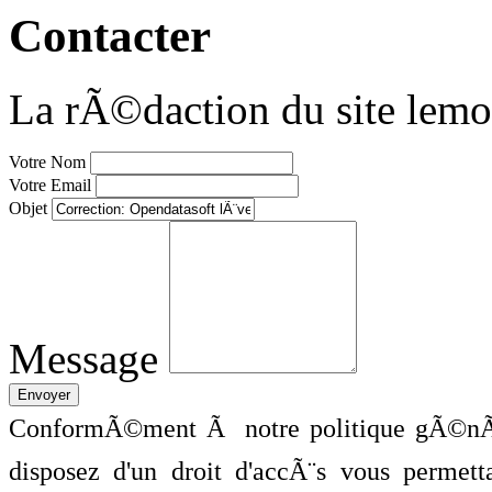
Contacter
La rÃ©daction du site lemo
Votre Nom
Votre Email
Objet
Message
ConformÃ©ment Ã notre politique gÃ©nÃ©
disposez d'un droit d'accÃ¨s vous perme