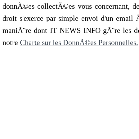
donnÃ©es collectÃ©es vous concernant, de 
droit s'exerce par simple envoi d'un emai
maniÃ¨re dont IT NEWS INFO gÃ¨re les do
notre
Charte sur les DonnÃ©es Personnelles.