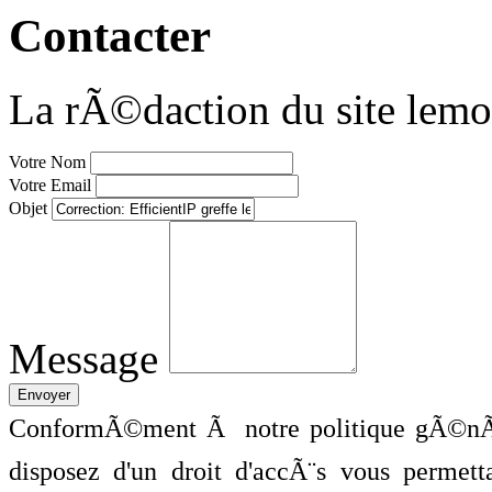
Contacter
La rÃ©daction du site lemo
Votre Nom
Votre Email
Objet
Message
ConformÃ©ment Ã notre politique gÃ©nÃ©
disposez d'un droit d'accÃ¨s vous perme