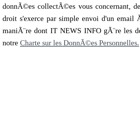
donnÃ©es collectÃ©es vous concernant, de 
droit s'exerce par simple envoi d'un emai
maniÃ¨re dont IT NEWS INFO gÃ¨re les do
notre
Charte sur les DonnÃ©es Personnelles.