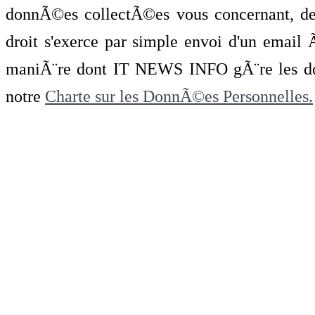
donnÃ©es collectÃ©es vous concernant, de 
droit s'exerce par simple envoi d'un emai
maniÃ¨re dont IT NEWS INFO gÃ¨re les do
notre
Charte sur les DonnÃ©es Personnelles.