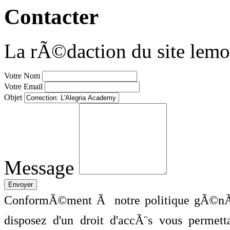
Contacter
La rÃ©daction du site lemo
Votre Nom
Votre Email
Objet
Message
ConformÃ©ment Ã notre politique gÃ©nÃ©
disposez d'un droit d'accÃ¨s vous perme