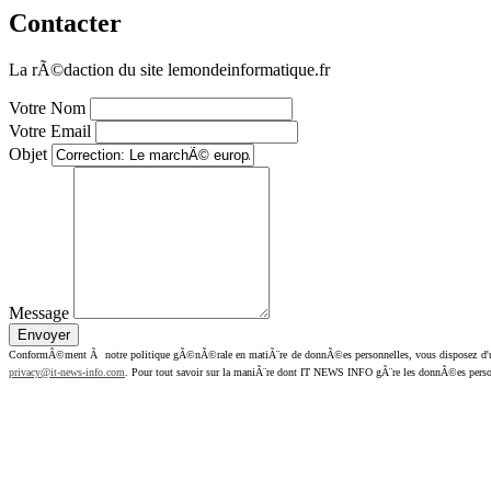
Contacter
La rÃ©daction du site lemondeinformatique.fr
Votre Nom
Votre Email
Objet
Message
ConformÃ©ment Ã notre politique gÃ©nÃ©rale en matiÃ¨re de donnÃ©es personnelles, vous disposez d'un dr
privacy@it-news-info.com
. Pour tout savoir sur la maniÃ¨re dont IT NEWS INFO gÃ¨re les donnÃ©es perso