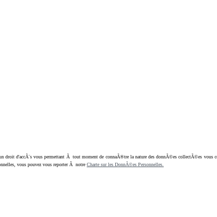
oit d'accÃ¨s vous permettant Ã tout moment de connaÃ®tre la nature des donnÃ©es collectÃ©es vous concern
nnelles, vous pouvez vous reporter Ã notre
Charte sur les DonnÃ©es Personnelles.