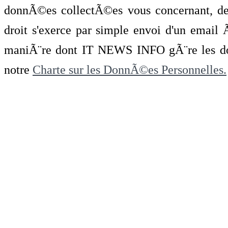
donnÃ©es collectÃ©es vous concernant, de 
droit s'exerce par simple envoi d'un emai
maniÃ¨re dont IT NEWS INFO gÃ¨re les do
notre
Charte sur les DonnÃ©es Personnelles.