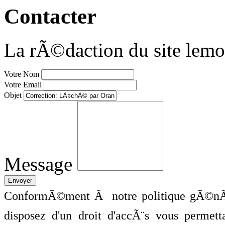
Contacter
La rÃ©daction du site lemo
Votre Nom
Votre Email
Objet
Message
ConformÃ©ment Ã notre politique gÃ©nÃ©
disposez d'un droit d'accÃ¨s vous perme