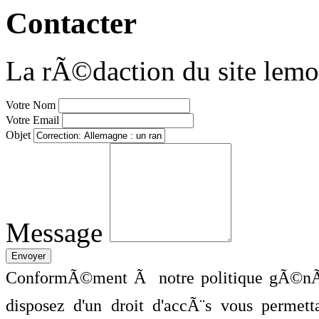
Contacter
La rÃ©daction du site lemo
Votre Nom
Votre Email
Objet
Message
ConformÃ©ment Ã notre politique gÃ©nÃ©
disposez d'un droit d'accÃ¨s vous perme