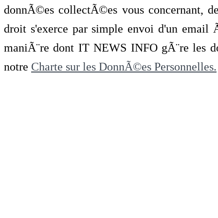
donnÃ©es collectÃ©es vous concernant, de 
droit s'exerce par simple envoi d'un emai
maniÃ¨re dont IT NEWS INFO gÃ¨re les do
notre
Charte sur les DonnÃ©es Personnelles.