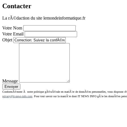
Contacter
La rÃ©daction du site lemondeinformatique.fr
Votre Nom
Votre Email
Objet
Message
ConformÃ©ment Ã notre politique gÃ©nÃ©rale en matiÃ¨re de donnÃ©es personnelles, vous disposez d'un dr
privacy@it-news-info.com
. Pour tout savoir sur la maniÃ¨re dont IT NEWS INFO gÃ¨re les donnÃ©es perso