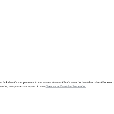
oit d'accÃ¨s vous permettant Ã tout moment de connaÃ®tre la nature des donnÃ©es collectÃ©es vous concern
nnelles, vous pouvez vous reporter Ã notre
Charte sur les DonnÃ©es Personnelles.