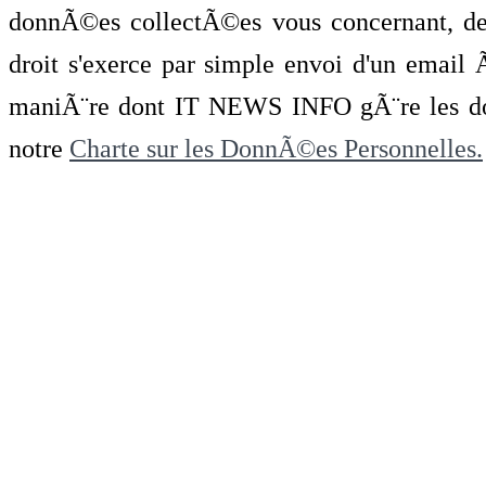
donnÃ©es collectÃ©es vous concernant, de 
droit s'exerce par simple envoi d'un emai
maniÃ¨re dont IT NEWS INFO gÃ¨re les do
notre
Charte sur les DonnÃ©es Personnelles.