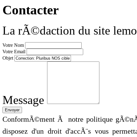
Contacter
La rÃ©daction du site lemo
Votre Nom
Votre Email
Objet
Message
ConformÃ©ment Ã notre politique gÃ©nÃ©
disposez d'un droit d'accÃ¨s vous perme