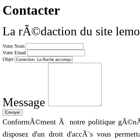
Contacter
La rÃ©daction du site lemo
Votre Nom
Votre Email
Objet
Message
ConformÃ©ment Ã notre politique gÃ©nÃ©
disposez d'un droit d'accÃ¨s vous perme