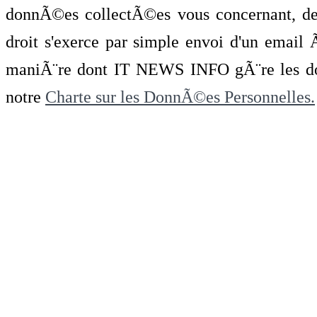
donnÃ©es collectÃ©es vous concernant, de 
droit s'exerce par simple envoi d'un emai
maniÃ¨re dont IT NEWS INFO gÃ¨re les do
notre
Charte sur les DonnÃ©es Personnelles.