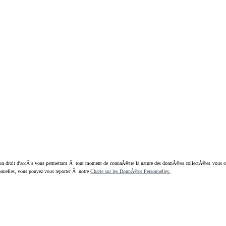
oit d'accÃ¨s vous permettant Ã tout moment de connaÃ®tre la nature des donnÃ©es collectÃ©es vous concern
nnelles, vous pouvez vous reporter Ã notre
Charte sur les DonnÃ©es Personnelles.