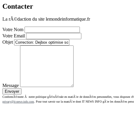
Contacter
La rÃ©daction du site lemondeinformatique.fr
Votre Nom
Votre Email
Objet
Message
ConformÃ©ment Ã notre politique gÃ©nÃ©rale en matiÃ¨re de donnÃ©es personnelles, vous disposez d'un dr
privacy@it-news-info.com
. Pour tout savoir sur la maniÃ¨re dont IT NEWS INFO gÃ¨re les donnÃ©es perso