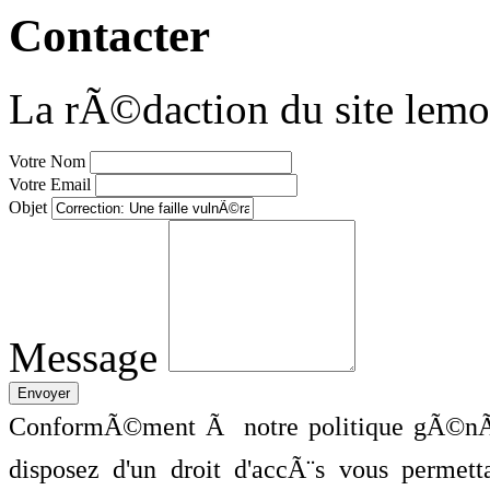
Contacter
La rÃ©daction du site lemo
Votre Nom
Votre Email
Objet
Message
ConformÃ©ment Ã notre politique gÃ©nÃ©
disposez d'un droit d'accÃ¨s vous perme