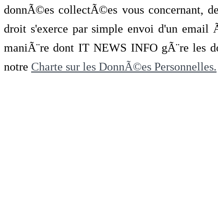
donnÃ©es collectÃ©es vous concernant, de 
droit s'exerce par simple envoi d'un emai
maniÃ¨re dont IT NEWS INFO gÃ¨re les do
notre
Charte sur les DonnÃ©es Personnelles.