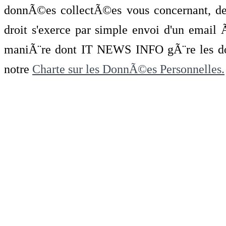
donnÃ©es collectÃ©es vous concernant, de 
droit s'exerce par simple envoi d'un emai
maniÃ¨re dont IT NEWS INFO gÃ¨re les do
notre
Charte sur les DonnÃ©es Personnelles.