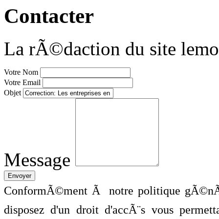
Contacter
La rÃ©daction du site lemo
Votre Nom
Votre Email
Objet
Message
ConformÃ©ment Ã notre politique gÃ©nÃ©
disposez d'un droit d'accÃ¨s vous perme