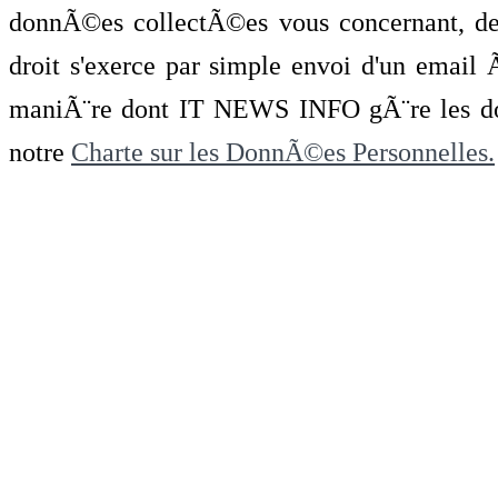
donnÃ©es collectÃ©es vous concernant, de 
droit s'exerce par simple envoi d'un emai
maniÃ¨re dont IT NEWS INFO gÃ¨re les do
notre
Charte sur les DonnÃ©es Personnelles.