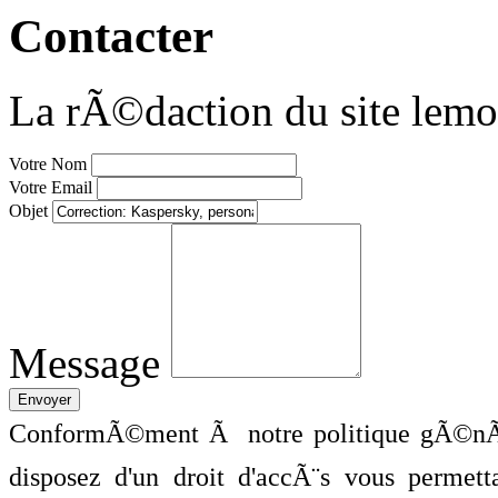
Contacter
La rÃ©daction du site lemo
Votre Nom
Votre Email
Objet
Message
ConformÃ©ment Ã notre politique gÃ©nÃ©
disposez d'un droit d'accÃ¨s vous perme