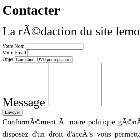
Contacter
La rÃ©daction du site lemo
Votre Nom
Votre Email
Objet
Message
ConformÃ©ment Ã notre politique gÃ©nÃ©
disposez d'un droit d'accÃ¨s vous perme