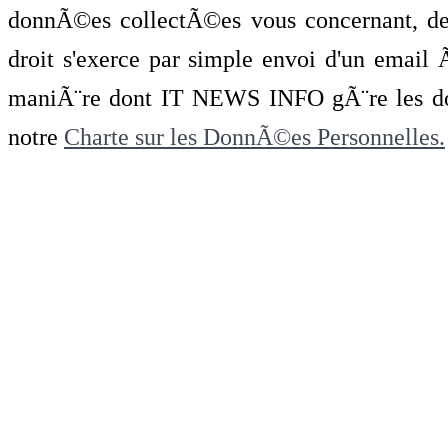
donnÃ©es collectÃ©es vous concernant, de 
droit s'exerce par simple envoi d'un emai
maniÃ¨re dont IT NEWS INFO gÃ¨re les do
notre
Charte sur les DonnÃ©es Personnelles.