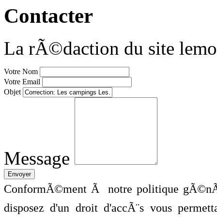
Contacter
La rÃ©daction du site lemo
Votre Nom
Votre Email
Objet
Message
ConformÃ©ment Ã notre politique gÃ©nÃ©
disposez d'un droit d'accÃ¨s vous perme