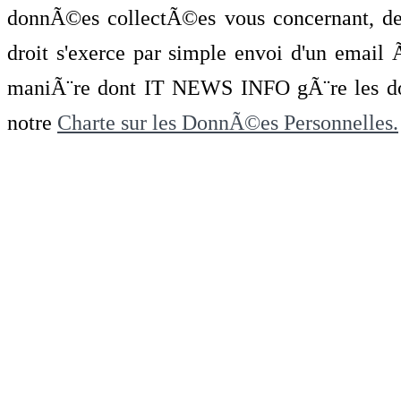
donnÃ©es collectÃ©es vous concernant, de 
droit s'exerce par simple envoi d'un emai
maniÃ¨re dont IT NEWS INFO gÃ¨re les do
notre
Charte sur les DonnÃ©es Personnelles.