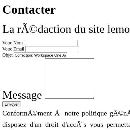
Contacter
La rÃ©daction du site lemo
Votre Nom
Votre Email
Objet
Message
ConformÃ©ment Ã notre politique gÃ©nÃ©
disposez d'un droit d'accÃ¨s vous perme