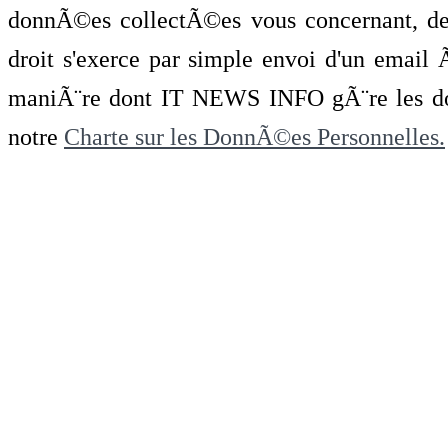
donnÃ©es collectÃ©es vous concernant, de 
droit s'exerce par simple envoi d'un emai
maniÃ¨re dont IT NEWS INFO gÃ¨re les do
notre
Charte sur les DonnÃ©es Personnelles.