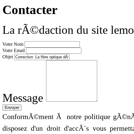
Contacter
La rÃ©daction du site lemo
Votre Nom
Votre Email
Objet
Message
ConformÃ©ment Ã notre politique gÃ©nÃ©
disposez d'un droit d'accÃ¨s vous perme