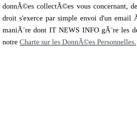
donnÃ©es collectÃ©es vous concernant, de 
droit s'exerce par simple envoi d'un emai
maniÃ¨re dont IT NEWS INFO gÃ¨re les do
notre
Charte sur les DonnÃ©es Personnelles.