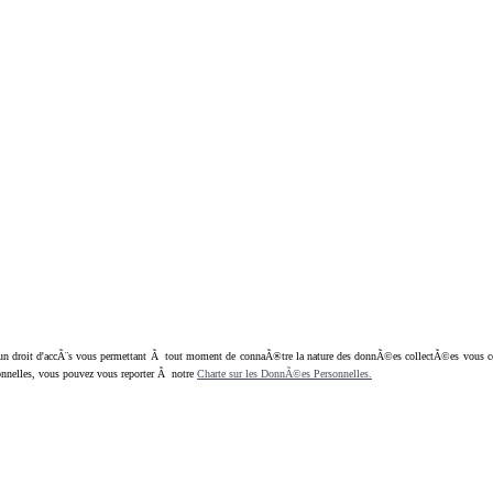
oit d'accÃ¨s vous permettant Ã tout moment de connaÃ®tre la nature des donnÃ©es collectÃ©es vous concern
nnelles, vous pouvez vous reporter Ã notre
Charte sur les DonnÃ©es Personnelles.