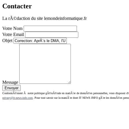
Contacter
La rÃ©daction du site lemondeinformatique.fr
Votre Nom
Votre Email
Objet
Message
ConformÃ©ment Ã notre politique gÃ©nÃ©rale en matiÃ¨re de donnÃ©es personnelles, vous disposez d'un dr
privacy@it-news-info.com
. Pour tout savoir sur la maniÃ¨re dont IT NEWS INFO gÃ¨re les donnÃ©es perso