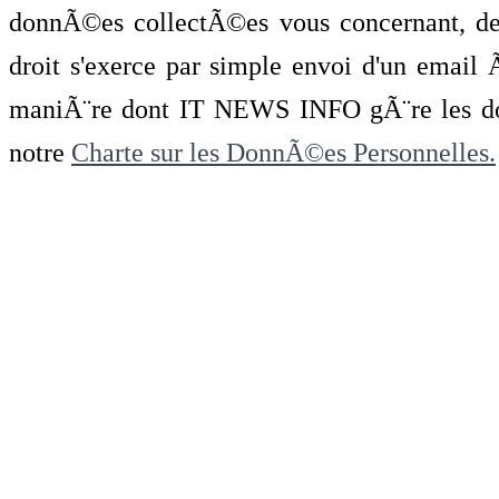
donnÃ©es collectÃ©es vous concernant, de 
droit s'exerce par simple envoi d'un emai
maniÃ¨re dont IT NEWS INFO gÃ¨re les do
notre
Charte sur les DonnÃ©es Personnelles.