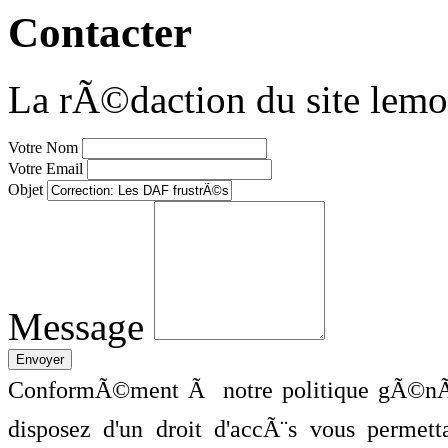
Contacter
La rÃ©daction du site lemo
Votre Nom
Votre Email
Objet
Message
ConformÃ©ment Ã notre politique gÃ©nÃ©
disposez d'un droit d'accÃ¨s vous perme