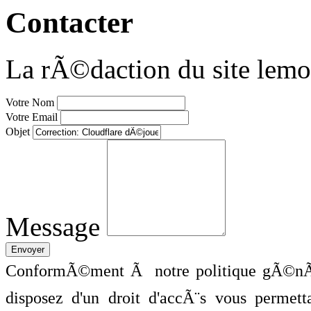
Contacter
La rÃ©daction du site lemo
Votre Nom
Votre Email
Objet
Message
ConformÃ©ment Ã notre politique gÃ©nÃ©
disposez d'un droit d'accÃ¨s vous perme