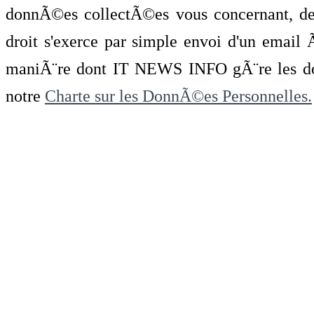
donnÃ©es collectÃ©es vous concernant, de 
droit s'exerce par simple envoi d'un emai
maniÃ¨re dont IT NEWS INFO gÃ¨re les do
notre
Charte sur les DonnÃ©es Personnelles.