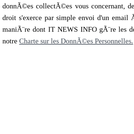
donnÃ©es collectÃ©es vous concernant, de 
droit s'exerce par simple envoi d'un emai
maniÃ¨re dont IT NEWS INFO gÃ¨re les do
notre
Charte sur les DonnÃ©es Personnelles.