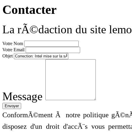
Contacter
La rÃ©daction du site lemo
Votre Nom
Votre Email
Objet
Message
ConformÃ©ment Ã notre politique gÃ©nÃ©
disposez d'un droit d'accÃ¨s vous perme