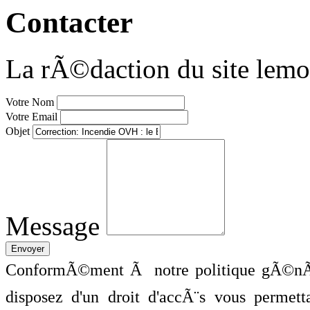
Contacter
La rÃ©daction du site lemo
Votre Nom
Votre Email
Objet
Message
ConformÃ©ment Ã notre politique gÃ©nÃ©
disposez d'un droit d'accÃ¨s vous perme