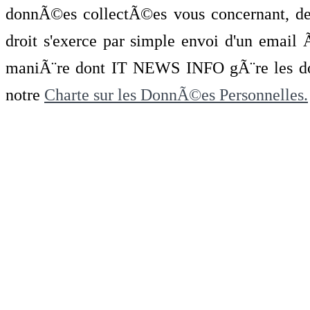
donnÃ©es collectÃ©es vous concernant, de 
droit s'exerce par simple envoi d'un emai
maniÃ¨re dont IT NEWS INFO gÃ¨re les do
notre
Charte sur les DonnÃ©es Personnelles.