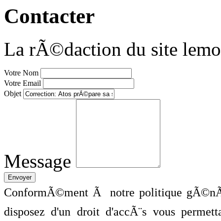
Contacter
La rÃ©daction du site lemo
Votre Nom
Votre Email
Objet
Message
ConformÃ©ment Ã notre politique gÃ©nÃ©
disposez d'un droit d'accÃ¨s vous perme