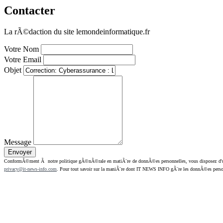
Contacter
La rÃ©daction du site lemondeinformatique.fr
Votre Nom
Votre Email
Objet
Message
ConformÃ©ment Ã notre politique gÃ©nÃ©rale en matiÃ¨re de donnÃ©es personnelles, vous disposez d'un dr
privacy@it-news-info.com
. Pour tout savoir sur la maniÃ¨re dont IT NEWS INFO gÃ¨re les donnÃ©es perso