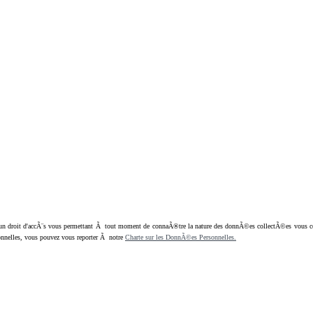
oit d'accÃ¨s vous permettant Ã tout moment de connaÃ®tre la nature des donnÃ©es collectÃ©es vous concern
nnelles, vous pouvez vous reporter Ã notre
Charte sur les DonnÃ©es Personnelles.