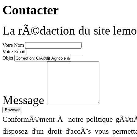
Contacter
La rÃ©daction du site lemo
Votre Nom
Votre Email
Objet
Message
ConformÃ©ment Ã notre politique gÃ©nÃ©
disposez d'un droit d'accÃ¨s vous perme