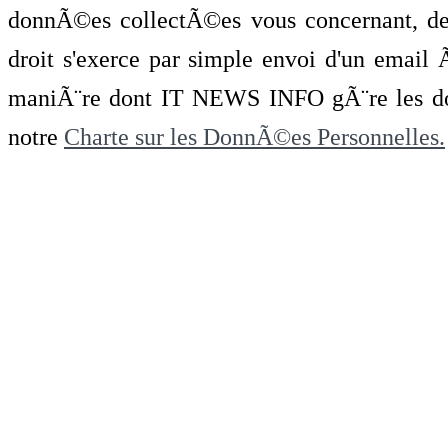
donnÃ©es collectÃ©es vous concernant, de 
droit s'exerce par simple envoi d'un emai
maniÃ¨re dont IT NEWS INFO gÃ¨re les do
notre
Charte sur les DonnÃ©es Personnelles.