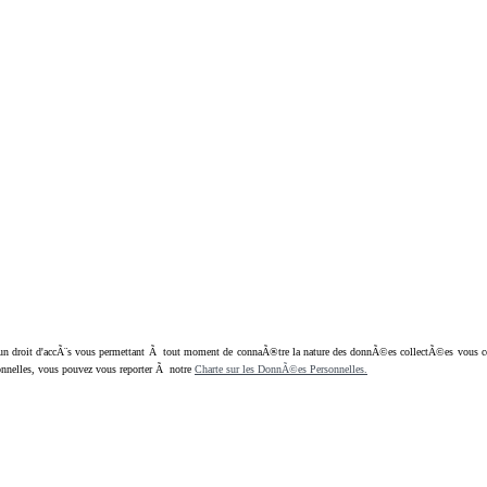
oit d'accÃ¨s vous permettant Ã tout moment de connaÃ®tre la nature des donnÃ©es collectÃ©es vous concern
nnelles, vous pouvez vous reporter Ã notre
Charte sur les DonnÃ©es Personnelles.