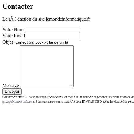
Contacter
La rÃ©daction du site lemondeinformatique.fr
Votre Nom
Votre Email
Objet
Message
ConformÃ©ment Ã notre politique gÃ©nÃ©rale en matiÃ¨re de donnÃ©es personnelles, vous disposez d'un dr
privacy@it-news-info.com
. Pour tout savoir sur la maniÃ¨re dont IT NEWS INFO gÃ¨re les donnÃ©es perso