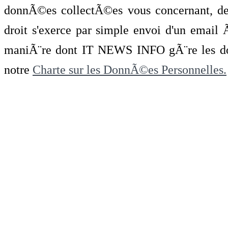
donnÃ©es collectÃ©es vous concernant, de 
droit s'exerce par simple envoi d'un emai
maniÃ¨re dont IT NEWS INFO gÃ¨re les do
notre
Charte sur les DonnÃ©es Personnelles.