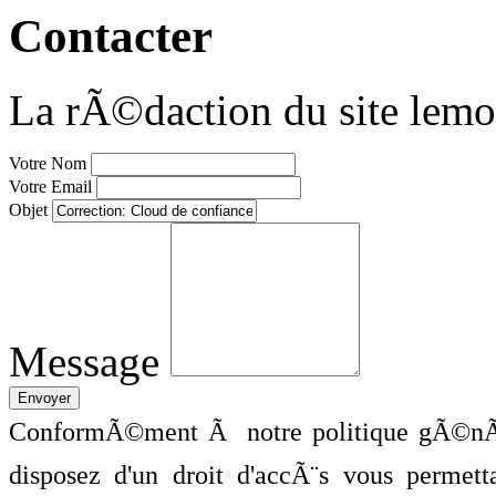
Contacter
La rÃ©daction du site lemo
Votre Nom
Votre Email
Objet
Message
ConformÃ©ment Ã notre politique gÃ©nÃ©
disposez d'un droit d'accÃ¨s vous perme