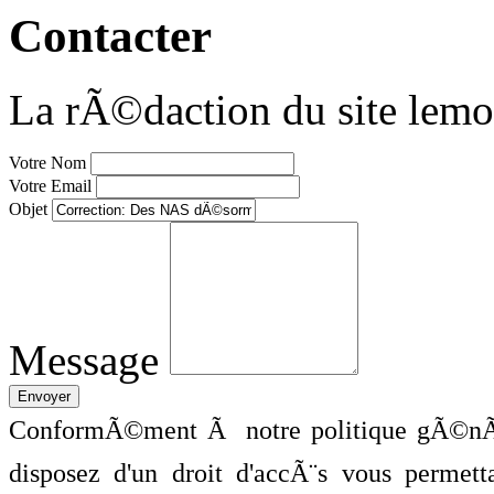
Contacter
La rÃ©daction du site lemo
Votre Nom
Votre Email
Objet
Message
ConformÃ©ment Ã notre politique gÃ©nÃ©
disposez d'un droit d'accÃ¨s vous perme