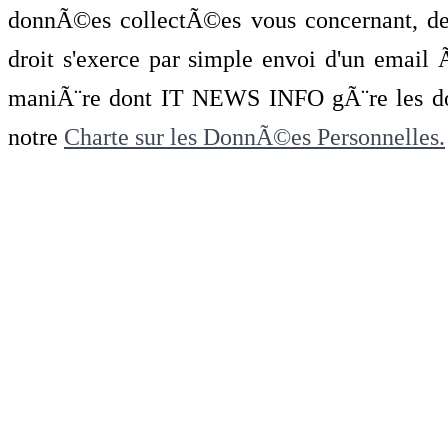
donnÃ©es collectÃ©es vous concernant, de 
droit s'exerce par simple envoi d'un emai
maniÃ¨re dont IT NEWS INFO gÃ¨re les do
notre
Charte sur les DonnÃ©es Personnelles.