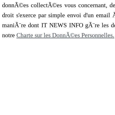
donnÃ©es collectÃ©es vous concernant, de 
droit s'exerce par simple envoi d'un emai
maniÃ¨re dont IT NEWS INFO gÃ¨re les do
notre
Charte sur les DonnÃ©es Personnelles.