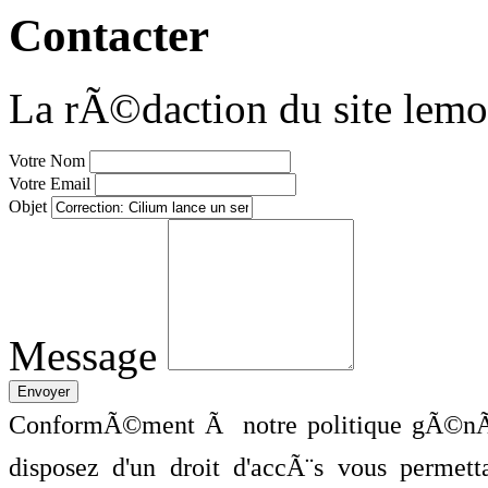
Contacter
La rÃ©daction du site lemo
Votre Nom
Votre Email
Objet
Message
ConformÃ©ment Ã notre politique gÃ©nÃ©
disposez d'un droit d'accÃ¨s vous perme