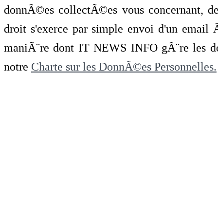
donnÃ©es collectÃ©es vous concernant, de 
droit s'exerce par simple envoi d'un emai
maniÃ¨re dont IT NEWS INFO gÃ¨re les do
notre
Charte sur les DonnÃ©es Personnelles.