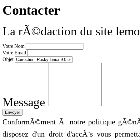
Contacter
La rÃ©daction du site lemo
Votre Nom
Votre Email
Objet
Message
ConformÃ©ment Ã notre politique gÃ©nÃ©
disposez d'un droit d'accÃ¨s vous perme