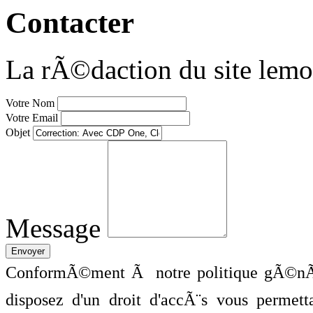
Contacter
La rÃ©daction du site lemo
Votre Nom
Votre Email
Objet
Message
ConformÃ©ment Ã notre politique gÃ©nÃ©
disposez d'un droit d'accÃ¨s vous perme