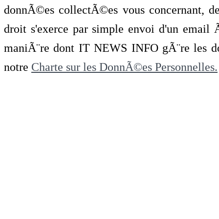
donnÃ©es collectÃ©es vous concernant, de 
droit s'exerce par simple envoi d'un emai
maniÃ¨re dont IT NEWS INFO gÃ¨re les do
notre
Charte sur les DonnÃ©es Personnelles.