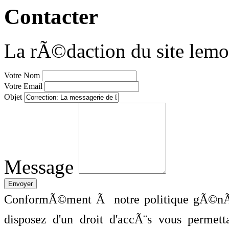
Contacter
La rÃ©daction du site lemo
Votre Nom
Votre Email
Objet
Message
ConformÃ©ment Ã notre politique gÃ©nÃ©
disposez d'un droit d'accÃ¨s vous perme