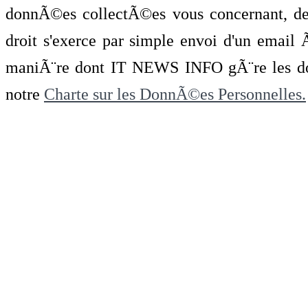
donnÃ©es collectÃ©es vous concernant, de 
droit s'exerce par simple envoi d'un emai
maniÃ¨re dont IT NEWS INFO gÃ¨re les do
notre
Charte sur les DonnÃ©es Personnelles.