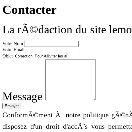
Contacter
La rÃ©daction du site lemo
Votre Nom
Votre Email
Objet
Message
ConformÃ©ment Ã notre politique gÃ©nÃ©
disposez d'un droit d'accÃ¨s vous perme