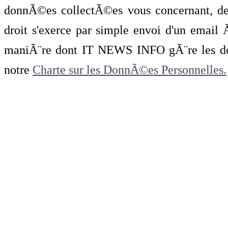
donnÃ©es collectÃ©es vous concernant, de 
droit s'exerce par simple envoi d'un emai
maniÃ¨re dont IT NEWS INFO gÃ¨re les do
notre
Charte sur les DonnÃ©es Personnelles.