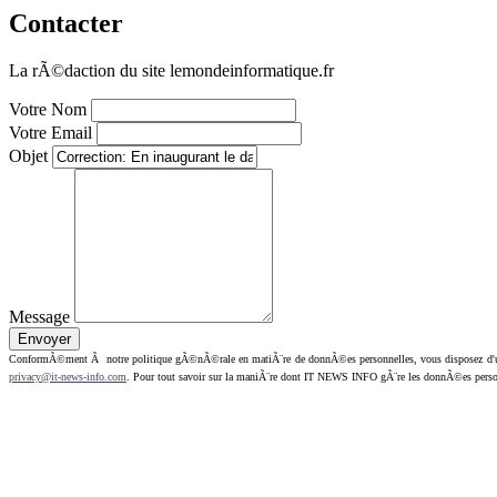
Contacter
La rÃ©daction du site lemondeinformatique.fr
Votre Nom
Votre Email
Objet
Message
ConformÃ©ment Ã notre politique gÃ©nÃ©rale en matiÃ¨re de donnÃ©es personnelles, vous disposez d'un dr
privacy@it-news-info.com
. Pour tout savoir sur la maniÃ¨re dont IT NEWS INFO gÃ¨re les donnÃ©es perso