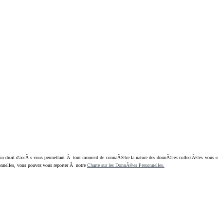
oit d'accÃ¨s vous permettant Ã tout moment de connaÃ®tre la nature des donnÃ©es collectÃ©es vous concern
nnelles, vous pouvez vous reporter Ã notre
Charte sur les DonnÃ©es Personnelles.