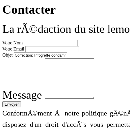
Contacter
La rÃ©daction du site lemo
Votre Nom
Votre Email
Objet
Message
ConformÃ©ment Ã notre politique gÃ©nÃ©
disposez d'un droit d'accÃ¨s vous perme