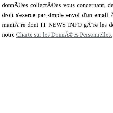
donnÃ©es collectÃ©es vous concernant, de 
droit s'exerce par simple envoi d'un emai
maniÃ¨re dont IT NEWS INFO gÃ¨re les do
notre
Charte sur les DonnÃ©es Personnelles.