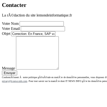
Contacter
La rÃ©daction du site lemondeinformatique.fr
Votre Nom
Votre Email
Objet
Message
ConformÃ©ment Ã notre politique gÃ©nÃ©rale en matiÃ¨re de donnÃ©es personnelles, vous disposez d'un dr
privacy@it-news-info.com
. Pour tout savoir sur la maniÃ¨re dont IT NEWS INFO gÃ¨re les donnÃ©es perso