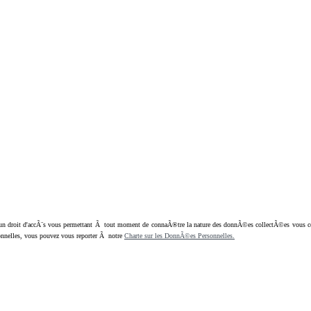
oit d'accÃ¨s vous permettant Ã tout moment de connaÃ®tre la nature des donnÃ©es collectÃ©es vous concern
nnelles, vous pouvez vous reporter Ã notre
Charte sur les DonnÃ©es Personnelles.