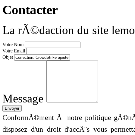
Contacter
La rÃ©daction du site lemo
Votre Nom
Votre Email
Objet
Message
ConformÃ©ment Ã notre politique gÃ©nÃ©
disposez d'un droit d'accÃ¨s vous perme