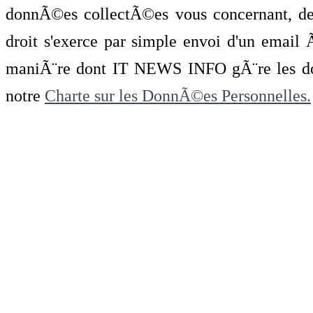
donnÃ©es collectÃ©es vous concernant, de 
droit s'exerce par simple envoi d'un emai
maniÃ¨re dont IT NEWS INFO gÃ¨re les do
notre
Charte sur les DonnÃ©es Personnelles.