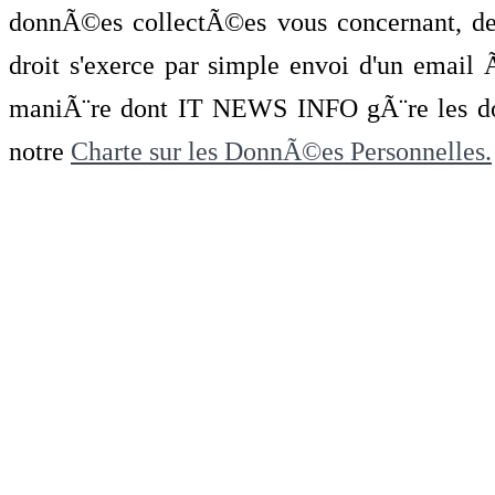
donnÃ©es collectÃ©es vous concernant, de 
droit s'exerce par simple envoi d'un emai
maniÃ¨re dont IT NEWS INFO gÃ¨re les do
notre
Charte sur les DonnÃ©es Personnelles.