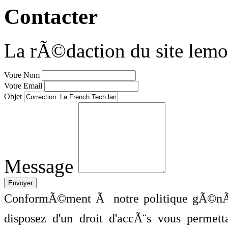
Contacter
La rÃ©daction du site lemo
Votre Nom
Votre Email
Objet
Message
ConformÃ©ment Ã notre politique gÃ©nÃ©
disposez d'un droit d'accÃ¨s vous perme