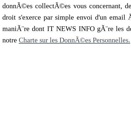
donnÃ©es collectÃ©es vous concernant, de 
droit s'exerce par simple envoi d'un emai
maniÃ¨re dont IT NEWS INFO gÃ¨re les do
notre
Charte sur les DonnÃ©es Personnelles.