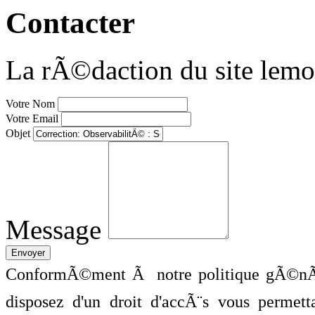
Contacter
La rÃ©daction du site lemo
Votre Nom
Votre Email
Objet
Message
ConformÃ©ment Ã notre politique gÃ©nÃ©
disposez d'un droit d'accÃ¨s vous perme