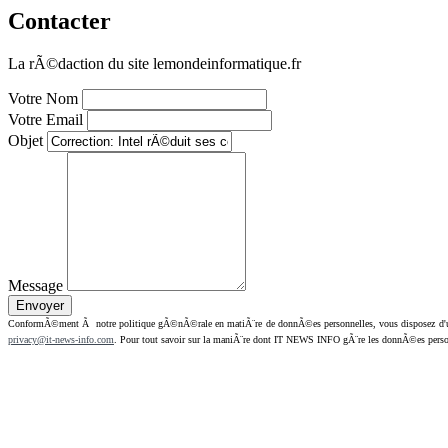
Contacter
La rÃ©daction du site lemondeinformatique.fr
Votre Nom
Votre Email
Objet
Message
ConformÃ©ment Ã notre politique gÃ©nÃ©rale en matiÃ¨re de donnÃ©es personnelles, vous disposez d'un dr
privacy@it-news-info.com
. Pour tout savoir sur la maniÃ¨re dont IT NEWS INFO gÃ¨re les donnÃ©es perso