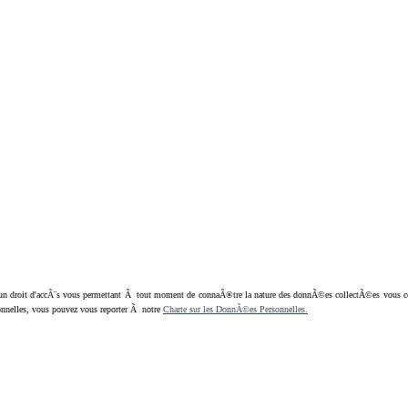
oit d'accÃ¨s vous permettant Ã tout moment de connaÃ®tre la nature des donnÃ©es collectÃ©es vous concern
nnelles, vous pouvez vous reporter Ã notre
Charte sur les DonnÃ©es Personnelles.